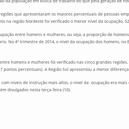
ção da população em busca de trabalho do que pela geração de nov
s regiões que apresentaram os maiores percentuais de pessoas em
nto na região Nordeste foi verificado o menor nível da ocupação, 5
ocupação entre homens e mulheres, ou seja, a proporção de homen
o. No 4º trimestre de 2014, o nível da ocupação dos homens, no B
ntre homens e mulheres foi verificado nas cinco grandes regiões,
7 pontos percentuais). A Região Sul apresentou a menor diferença 
com níveis de instrução mais altos, o nível da ocupação era mais 
m divulgados nesta terça-feira (10).