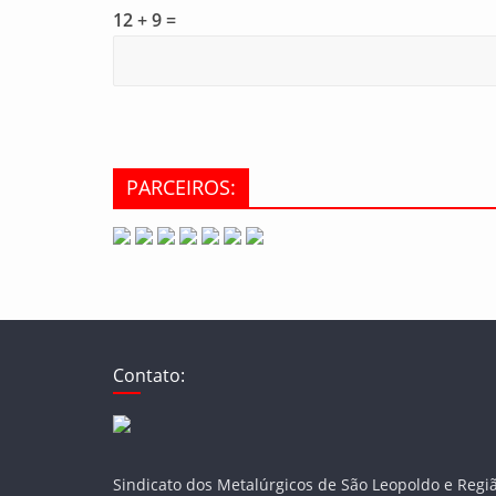
12 + 9 =
PARCEIROS:
Contato:
Sindicato dos Metalúrgicos de São Leopoldo e Regi