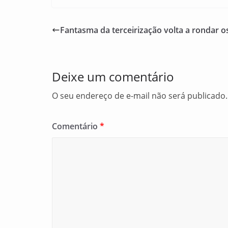
c
ai
ar
e
l
e
Fantasma da terceirização volta a rondar o
b
o
o
Deixe um comentário
k
O seu endereço de e-mail não será publicado.
Comentário
*