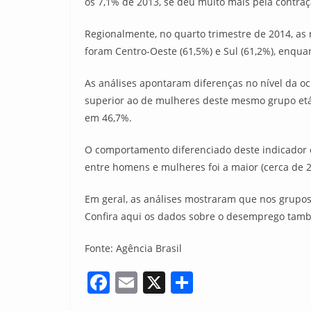
os 7,1% de 2013, se deu muito mais pela contra
Regionalmente, no quarto trimestre de 2014, a
foram Centro-Oeste (61,5%) e Sul (61,2%), enqua
As análises apontaram diferenças no nível da 
superior ao de mulheres deste mesmo grupo etári
em 46,7%.
O comportamento diferenciado deste indicador e
entre homens e mulheres foi a maior (cerca de 2
Em geral, as análises mostraram que nos grupos 
Confira aqui os dados sobre o desemprego també
Fonte: Agência Brasil
F
E
X
S
a
m
h