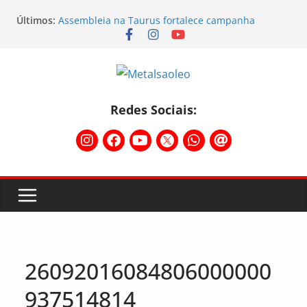
Últimos:
Assembleia na Taurus fortalece campanha
salarial e mostra a força da categoria que exige
reajuste
Nota de repúdio
Conselho Diretivo da CNM/CUT debate indústria e
mobilização dos metalúrgicos
Temporal destelha Ginásio Bigornão
Redes Sociais:
Assembleia na Taurus – Campanha salarial
2026/2027
26092016084806000000
937514814