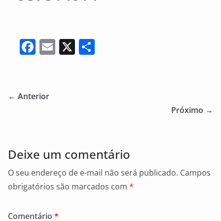
F
E
X
S
a
m
h
c
ai
ar
e
l
e
← Anterior
b
Próximo →
o
o
Deixe um comentário
k
O seu endereço de e-mail não será publicado.
Campos
obrigatórios são marcados com
*
Comentário
*