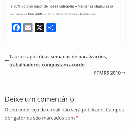
a 30% do piso maior de nossa categoria – Manter as cláusulas já
aprovadas nos anos anteriores entre outras claúsulas.
F
E
X
S
a
m
h
c
ai
ar
e
l
e
Taurus: após duas semanas de paralizações,
b
trabalhadores conquistam acordo
o
FTMRS 2010
o
k
Deixe um comentário
O seu endereço de e-mail não será publicado.
Campos
obrigatórios são marcados com
*