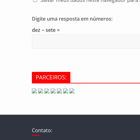
Salvar meus dados neste navegador para 
Digite uma resposta em números:
dez − sete =
PARCEIROS:
Contato: