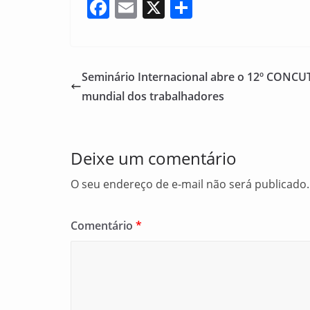
F
E
X
S
a
m
h
c
ai
ar
e
l
e
Seminário Internacional abre o 12º CONCUT
b
mundial dos trabalhadores
o
o
Deixe um comentário
k
O seu endereço de e-mail não será publicado.
Comentário
*