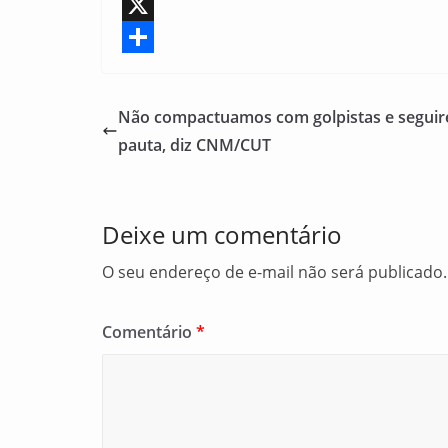
a
E
c
m
X
e
a
S
b
i
h
Não compactuamos com golpistas e seguir
o
l
a
pauta, diz CNM/CUT
o
r
k
e
Deixe um comentário
O seu endereço de e-mail não será publicado.
Comentário
*