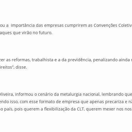
izou a importância das empresas cumprirem as Convenções Coletiv
taques que virão no futuro.
azer as reformas, trabalhista e a da previdência, penalizando aind
ireitos”, disse.
Oliveira, informou o cenário da metalurgia nacional, lembrando q
endo isso, com esse formato de empresa que apenas precariza e nã
 país, pois querem a flexibilização da CLT, querem mexer nos nosso