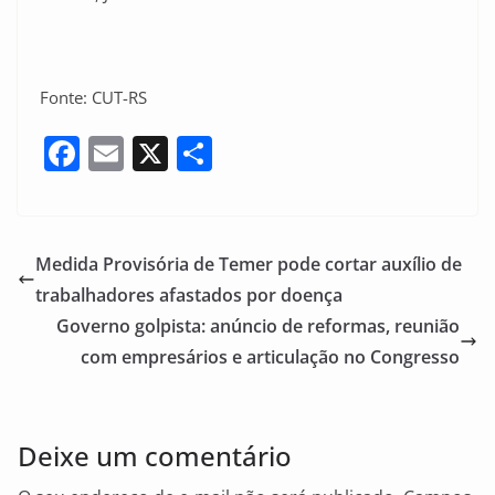
Fonte: CUT-RS
F
E
X
S
a
m
h
c
ai
ar
e
l
e
Medida Provisória de Temer pode cortar auxílio de
b
trabalhadores afastados por doença
o
Governo golpista: anúncio de reformas, reunião
o
com empresários e articulação no Congresso
k
Deixe um comentário