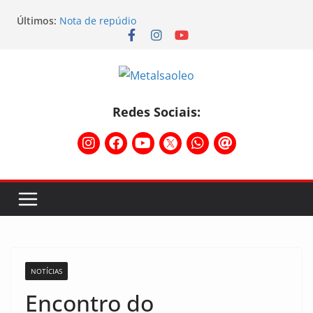
Últimos:
Nota de repúdio
Conselho Diretivo da CNM/CUT debate indústria e
mobilização dos metalúrgicos
Physioclinic: parceira do Sindicato
Assembleia na Taurus – Campanha salarial
2026/2027
Assembleia na Taurus fortalece campanha
Redes Sociais:
salarial e mostra a força da categoria que exige
reajuste
NOTÍCIAS
Encontro do