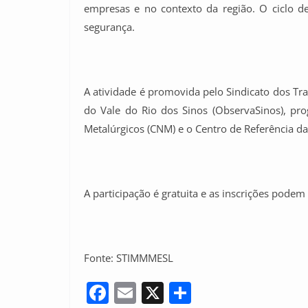
empresas e no contexto da região. O ciclo de
segurança.
A atividade é promovida pelo Sindicato dos Tr
do Vale do Rio dos Sinos (ObservaSinos), pr
Metalúrgicos (CNM) e o Centro de Referência d
A participação é gratuita e as inscrições podem 
Fonte: STIMMMESL
F
E
X
S