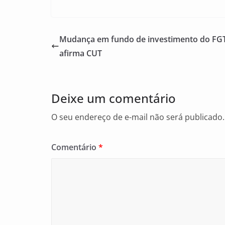
a
m
h
c
ai
ar
e
l
e
Mudança em fundo de investimento do FGT
b
afirma CUT
o
o
Deixe um comentário
k
O seu endereço de e-mail não será publicado.
Comentário
*