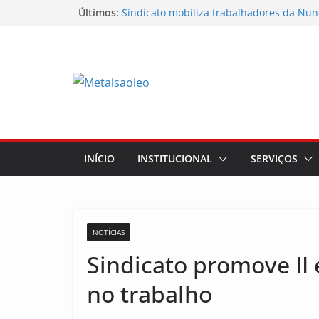
Últimos:
Sindicato mobiliza trabalhadores da Nun
Sindicato participa do Workshop Vocaçõe
futuro da região
Semana do STIMMMESL foi marcada por 
mobilizações
Conselho Diretivo da CNM/CUT debate in
mobilização dos metalúrgicos
Physioclinic: parceira do Sindicato
INÍCIO
INSTITUCIONAL
SERVIÇOS
NOTÍCIAS
Sindicato promove II 
no trabalho