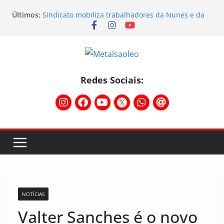
Últimos:
Sindicato mobiliza trabalhadores da Nunes e da
Sebras
Sindicato participa do Workshop Vocações e
planeja o futuro da região
Semana do STIMMMESL foi marcada por fortes
mobilizações
Conselho Diretivo da CNM/CUT debate indústria e
Redes Sociais:
mobilização dos metalúrgicos
Physioclinic: parceira do Sindicato
NOTÍCIAS
Valter Sanches é o novo