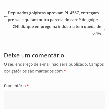
c
ai
ar
e
l
e
Deputados golpistas aprovam PL 4567, entregam
b
pré-sal e quitam outra parcela do carnê do golpe
o
CNI diz que emprego na indústria tem queda de
o
0,4%
k
Deixe um comentário
O seu endereço de e-mail não será publicado.
Campos
obrigatórios são marcados com
*
Comentário
*