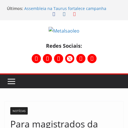
Últimos:
Assembleia na Taurus fortalece campanha
salarial e mostra a força da categoria que exige
reajuste
Nota de repúdio
Conselho Diretivo da CNM/CUT debate indústria e
mobilização dos metalúrgicos
Temporal destelha Ginásio Bigornão
Redes Sociais:
Assembleia na Taurus – Campanha salarial
2026/2027
NOTÍCIAS
Para magistrados da