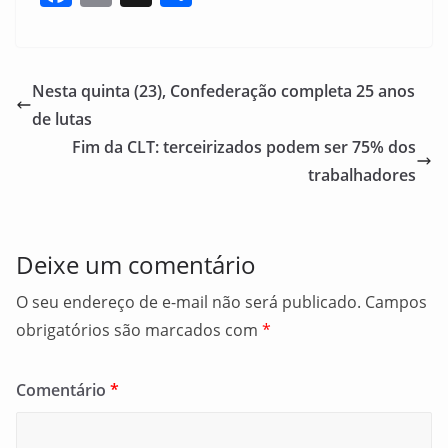
a
m
h
c
ai
ar
e
l
e
Nesta quinta (23), Confederação completa 25 anos
b
de lutas
o
Fim da CLT: terceirizados podem ser 75% dos
o
trabalhadores
k
Deixe um comentário
O seu endereço de e-mail não será publicado.
Campos
obrigatórios são marcados com
*
Comentário
*