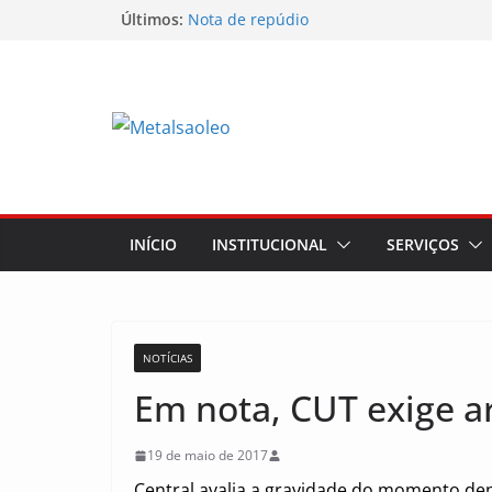
Últimos:
Nota de repúdio
Conselho Diretivo da CNM/CUT debate in
mobilização dos metalúrgicos
Physioclinic: parceira do Sindicato
Assembleia na Taurus – Campanha salari
Assembleia na Taurus fortalece campanha
mostra a força da categoria que exige re
INÍCIO
INSTITUCIONAL
SERVIÇOS
NOTÍCIAS
Em nota, CUT exige a
19 de maio de 2017
Central avalia a gravidade do momento dep