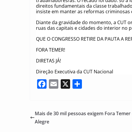
trabalhadores/as. O recado foi dado: só a 
direitos fundamentais da classe trabalhado
insiste em manter as reformas criminosas 
Diante da gravidade do momento, a CUT or
ruas das capitais e cidades do interior no 
QUE O CONGRESSO RETIRE DA PAUTA A RE
FORA TEMER!
DIRETAS JÁ!
Direção Executiva da CUT Nacional
F
E
X
S
a
m
h
c
ai
ar
e
l
e
Mais de 30 mil pessoas exigem Fora Temer e
b
Alegre
o