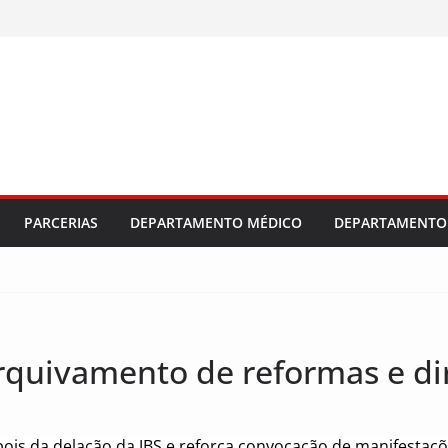
dústria e
al 2026/2027
 salarial e
ajuste
PARCERIAS
DEPARTAMENTO MÉDICO
DEPARTAMENTO 
rquivamento de reformas e dir
ois da delação da JBS e reforça convocação de manifestaçõ