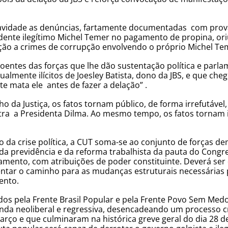
ravidade as denúncias, fartamente documentadas com prov
ente ilegítimo Michel Temer no pagamento de propina, or
ção a crimes de corrupção envolvendo o próprio Michel Te
ntes das forças que lhe dão sustentação política e parla
almente ilícitos de Joesley Batista, dono da JBS, e que cheg
e mata ele antes de fazer a delação” .
ho da Justiça, os fatos tornam público, de forma irrefutáve
tra a Presidenta Dilma. Ao mesmo tempo, os fatos tornam 
a crise política, a CUT soma-se ao conjunto de forças dem
da previdência e da reforma trabalhista da pauta do Congre
mento, com atribuições de poder constituinte. Deverá ser 
ntar o caminho para as mudanças estruturais necessárias 
ento.
dos pela Frente Brasil Popular e pela Frente Povo Sem Med
enda neoliberal e regressiva, desencadeando um processo c
 março e que culminaram na histórica greve geral do dia 28 