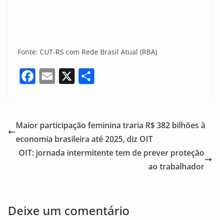
Fonte: CUT-RS com Rede Brasil Atual (RBA)
F
E
X
S
a
m
h
c
ai
ar
e
l
e
Maior participação feminina traria R$ 382 bilhões à
b
economia brasileira até 2025, diz OIT
o
OIT: jornada intermitente tem de prever proteção
o
ao trabalhador
k
Deixe um comentário