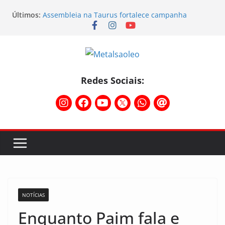
Últimos:
Assembleia na Taurus fortalece campanha
salarial e mostra a força da categoria que exige
reajuste
Nota de repúdio
Conselho Diretivo da CNM/CUT debate indústria e
mobilização dos metalúrgicos
Temporal destelha Ginásio Bigornão
Redes Sociais:
Assembleia na Taurus – Campanha salarial
2026/2027
NOTÍCIAS
Enquanto Paim fala e