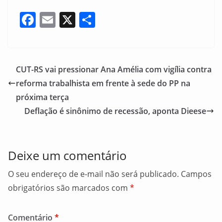
F
E
X
S
a
m
h
c
ai
ar
e
l
e
CUT-RS vai pressionar Ana Amélia com vigília contra
b
reforma trabalhista em frente à sede do PP na
o
próxima terça
o
Deflação é sinônimo de recessão, aponta Dieese
k
Deixe um comentário
O seu endereço de e-mail não será publicado.
Campos
obrigatórios são marcados com
*
Comentário
*