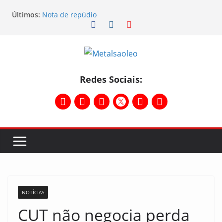
Últimos:
Nota de repúdio
Conselho Diretivo da CNM/CUT debate indústria e
mobilização dos metalúrgicos
Physioclinic: parceira do Sindicato
Assembleia na Taurus – Campanha salarial
2026/2027
Assembleia na Taurus fortalece campanha
Redes Sociais:
salarial e mostra a força da categoria que exige
reajuste
NOTÍCIAS
CUT não negocia perda