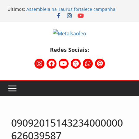
Últimos:
Assembleia na Taurus fortalece campanha
salarial e mostra a força da categoria que exige
reajuste
Nota de repúdio
Conselho Diretivo da CNM/CUT debate indústria e
mobilização dos metalúrgicos
Temporal destelha Ginásio Bigornão
Redes Sociais:
Assembleia na Taurus – Campanha salarial
2026/2027
09092015143234000000
626039587