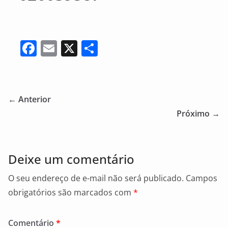
F
E
X
S
a
m
h
c
ai
ar
e
l
e
← Anterior
b
Próximo →
o
o
Deixe um comentário
k
O seu endereço de e-mail não será publicado.
Campos
obrigatórios são marcados com
*
Comentário
*