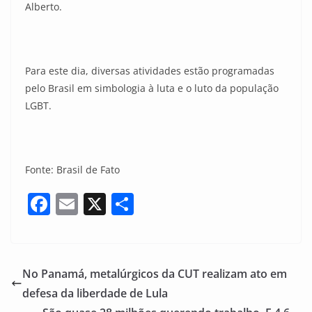
Alberto.
Para este dia, diversas atividades estão programadas
pelo Brasil em simbologia à luta e o luto da população
LGBT.
Fonte: Brasil de Fato
F
E
X
S
a
m
h
c
ai
ar
e
l
e
No Panamá, metalúrgicos da CUT realizam ato em
b
defesa da liberdade de Lula