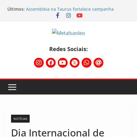
Assembleia na Taurus – Campanha salarial
Últimos:
2026/2027
Assembleia na Taurus fortalece campanha
salarial e mostra a força da categoria que exige
reajuste
Nota de repúdio
Conselho Diretivo da CNM/CUT debate indústria e
mobilização dos metalúrgicos
Redes Sociais:
Temporal destelha Ginásio Bigornão
NOTÍCIAS
Dia Internacional de