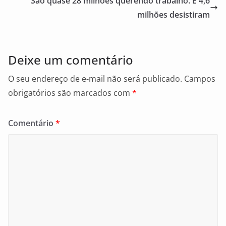
o
São quase 28 milhões querendo trabalho. E 4,6
o
milhões desistiram
k
Deixe um comentário
O seu endereço de e-mail não será publicado.
Campos
obrigatórios são marcados com
*
Comentário
*