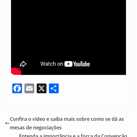
F
E
X
S
a
m
h
c
ai
ar
e
l
e
Confira o vídeo e saiba mais sobre como se dá as
b
mesas de negociações
Entenda a importância e a força da Convenção