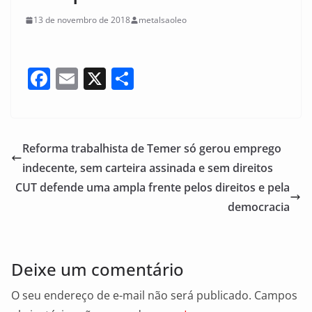
13 de novembro de 2018
metalsaoleo
F
E
X
S
a
m
h
c
ai
ar
e
l
e
Reforma trabalhista de Temer só gerou emprego
b
indecente, sem carteira assinada e sem direitos
o
CUT defende uma ampla frente pelos direitos e pela
o
democracia
k
Deixe um comentário
O seu endereço de e-mail não será publicado.
Campos