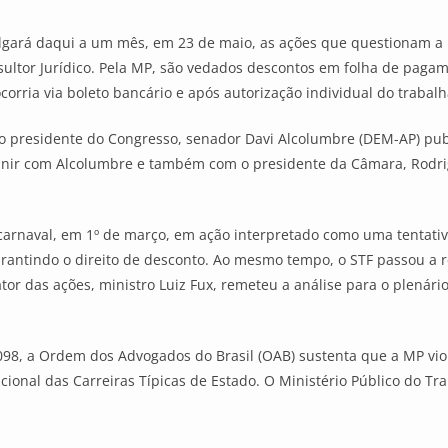
ulgará daqui a um mês, em 23 de maio, as ações que questionam a M
sultor Jurídico. Pela MP, são vedados descontos em folha de paga
orria via boleto bancário e após autorização individual do trabalh
o presidente do Congresso, senador Davi Alcolumbre (DEM-AP) publi
reunir com Alcolumbre e também com o presidente da Câmara, Rodri
carnaval, em 1º de março, em ação interpretado como uma tentativa
 garantindo o direito de desconto. Ao mesmo tempo, o STF passou a
tor das ações, ministro Luiz Fux, remeteu a análise para o plenári
.098, a Ordem dos Advogados do Brasil (OAB) sustenta que a MP vio
acional das Carreiras Típicas de Estado. O Ministério Público do T