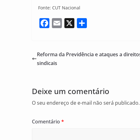
Fonte: CUT Nacional
F
E
X
S
a
m
h
c
ai
ar
e
l
e
Reforma da Previdência e ataques a direito
b
sindicais
o
o
Deixe um comentário
k
O seu endereço de e-mail não será publicado.
Comentário
*