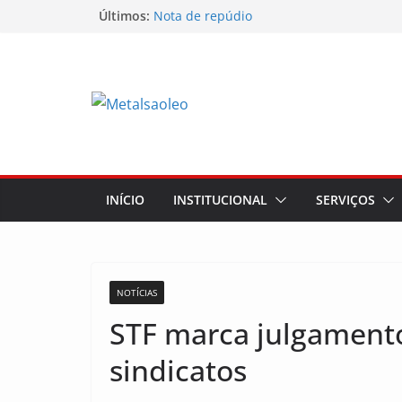
Últimos:
Nota de repúdio
Conselho Diretivo da CNM/CUT debate in
mobilização dos metalúrgicos
Physioclinic: parceira do Sindicato
Assembleia na Taurus – Campanha salari
Assembleia na Taurus fortalece campanha
mostra a força da categoria que exige re
INÍCIO
INSTITUCIONAL
SERVIÇOS
NOTÍCIAS
STF marca julgamento
sindicatos