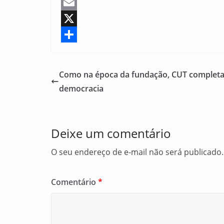
F
a
E
c
m
X
e
a
S
b
i
h
Como na época da fundação, CUT completa 
o
l
a
democracia
o
r
k
e
Deixe um comentário
O seu endereço de e-mail não será publicado.
Comentário
*