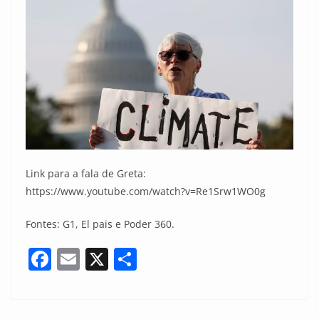
Link para a fala de Greta:
https://www.youtube.com/watch?v=Re1Srw1WO0g
Fontes: G1, El pais e Poder 360.
F
E
X
S
a
m
h
c
ai
ar