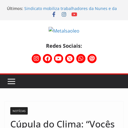
Physioclinic: parceira do Sindicato
Últimos:
Sindicato mobiliza trabalhadores da Nunes e da
Sebras
Sindicato participa do Workshop Vocações e
planeja o futuro da região
Semana do STIMMMESL foi marcada por fortes
mobilizações
Conselho Diretivo da CNM/CUT debate indústria e
Redes Sociais:
mobilização dos metalúrgicos
NOTÍCIAS
Cúpula do Clima: “Vocês