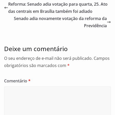
e
l
e
Reforma: Senado adia votação para quarta, 25. Ato
b
das centrais em Brasília também foi adiado
o
Senado adia novamente votação da reforma da
o
Previdência
k
Deixe um comentário
O seu endereço de e-mail não será publicado.
Campos
obrigatórios são marcados com
*
Comentário
*