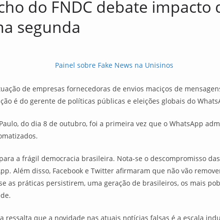
cho do FNDC debate impacto 
ma segunda
 atuação de empresas fornecedoras de envios maciços de mensagen
ão é do gerente de políticas públicas e eleições globais do What
aulo, do dia 8 de outubro, foi a primeira vez que o WhatsApp admi
tomatizados.
para a frágil democracia brasileira. Nota-se o descompromisso das
p. Além disso, Facebook e Twitter afirmaram que não vão remover 
e, se as práticas persistirem, uma geração de brasileiros, os mais 
ede.
a ressalta que a novidade nas atuais notícias falsas é a escala ind