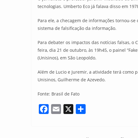
tecnologias. Umberto Eco já falava disso em 197
Para ele, a checagem de informações tornou-se
sistema de falsificação da informação.
Para debater os impactos das notícias falsas, 
feira, dia 21 de outubro, às 19h45, o painel “F
(Unisinos), em São Leopoldo.
Além de Lucio e Juremir, a atividade terá como p
Unisinos, Guilherme de Azevedo.
Fonte: Brasil de Fato
F
E
X
S
a
m
h
c
ai
ar