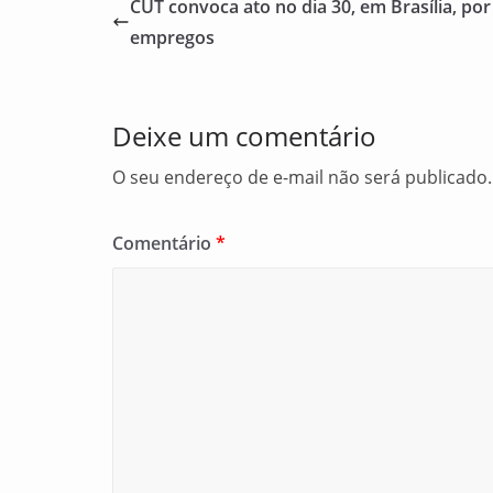
e
l
e
CUT convoca ato no dia 30, em Brasília, por 
b
empregos
o
o
Deixe um comentário
k
O seu endereço de e-mail não será publicado.
Comentário
*