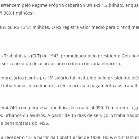
ertencem pelo Regime Próprio caberão 9,0% (R$ 1,2 bilhão), enqua
$ 309,1 milhões).
% ou R$ 134,1 milhões. O RS registra valor médio para o rendimen
is Trabalhistas (CLT) de 1943, promulgada pelo presidente Getúlio 
a ser concedida de acordo com o critério de cada empresa.
presários (contra), o 13º salário foi instituído pelo presidente Jo
trabalhador. Inicialmente, a lei só previa o pagamento aos trabalh
ei 4.749, com pequenas modificações na lei 4.090. Tem direito à gr
 urbanos ou avulsos. A partir de 15 dias de serviço, o trabalhador j
e pensionistas do INSS.
 a receber o 13º a partir da Constituição de 1988. Hoje, o 13º tem