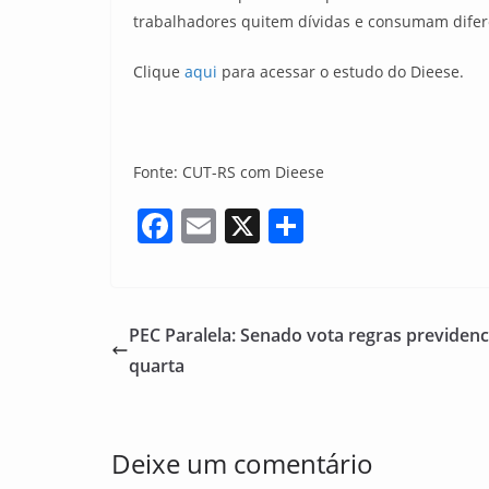
trabalhadores quitem dívidas e consumam difere
Clique
aqui
para acessar o estudo do Dieese.
Fonte: CUT-RS com Dieese
F
E
X
S
a
m
h
c
ai
ar
e
l
e
PEC Paralela: Senado vota regras previden
b
quarta
o
o
Deixe um comentário
k