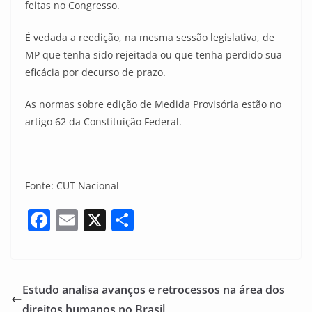
feitas no Congresso.
É vedada a reedição, na mesma sessão legislativa, de
MP que tenha sido rejeitada ou que tenha perdido sua
eficácia por decurso de prazo.
As normas sobre edição de Medida Provisória estão no
artigo 62 da Constituição Federal.
Fonte: CUT Nacional
F
E
X
S
a
m
h
c
ai
ar
e
l
e
Estudo analisa avanços e retrocessos na área dos
b
direitos humanos no Brasil