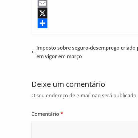
F
a
E
c
m
X
e
a
S
b
i
h
Imposto sobre seguro-desemprego criado 
o
l
a
em vigor em março
o
r
k
e
Deixe um comentário
O seu endereço de e-mail não será publicado.
Comentário
*