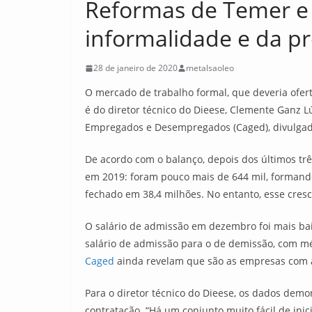
Reformas de Temer e
informalidade e da pr
28 de janeiro de 2020
metalsaoleo
O mercado de trabalho formal, que deveria ofer
é do diretor técnico do Dieese, Clemente Ganz Lú
Empregados e Desempregados (Caged), divulgados
De acordo com o balanço, depois dos últimos tr
em 2019: foram pouco mais de 644 mil, formando
fechado em 38,4 milhões. No entanto, esse cre
O salário de admissão em dezembro foi mais baix
salário de admissão para o de demissão, com m
Caged
ainda revelam que são as empresas com a
Para o diretor técnico do Dieese, os dados dem
contratação. “Há um conjunto muito fácil de inic