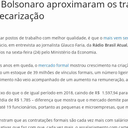
 Bolsonaro aproximaram os tr
ecarização
tar postos de trabalho com melhor qualidade, é que o
mais vem se
cio, em entrevista ao jornalista Glauco Faria, da
Rádio Brasil Atual
 na sexta-feira (24) pelo Ministério da Economia.
ês anos em queda, o
mercado formal
mostrou crescimento na criaçã
 um estoque de 39 milhões de vínculos formais, um número ligeir
scimento não veio acompanhado de um aumento na remuneração, ao
o do que o de igual período em 2018, caindo de R$ 1.597,94 para 
édia de R$ 1.785 – diferença que mostra que o mercado demite pa
té 19 funcionários, portanto as pequenas e microempresas, que m
onstram que as contratações formais são cada vez mais com salári
iativas que faz com que, cada vez mais, o assalariamento com carte