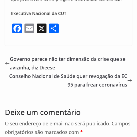
Executiva Nacional da CUT
F
E
X
S
a
m
h
c
ai
ar
e
l
e
Governo parece não ter dimensão da crise que se
b
avizinha, diz Dieese
o
Conselho Nacional de Saúde quer revogação da EC
o
95 para frear coronavírus
k
Deixe um comentário
O seu endereço de e-mail não será publicado.
Campos
obrigatórios são marcados com
*