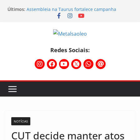
Últimos:
Assembleia na Taurus fortalece campanha
salarial e mostra a força da categoria que exige
reajuste
Nota de repúdio
Conselho Diretivo da CNM/CUT debate indústria e
mobilização dos metalúrgicos
Temporal destelha Ginásio Bigornão
Redes Sociais:
Assembleia na Taurus – Campanha salarial
2026/2027
NOTÍCIAS
CUT decide manter atos