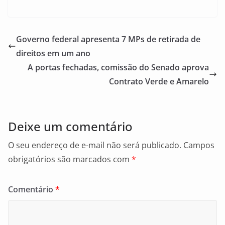
a
m
h
c
ai
ar
e
l
e
Governo federal apresenta 7 MPs de retirada de
b
direitos em um ano
o
A portas fechadas, comissão do Senado aprova
o
Contrato Verde e Amarelo
k
Deixe um comentário
O seu endereço de e-mail não será publicado.
Campos
obrigatórios são marcados com
*
Comentário
*