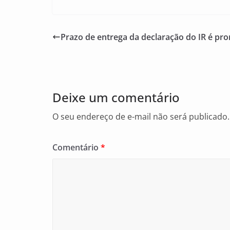
a
m
h
c
ai
ar
e
l
e
Prazo de entrega da declaração do IR é pr
b
o
o
Deixe um comentário
k
O seu endereço de e-mail não será publicado.
Comentário
*