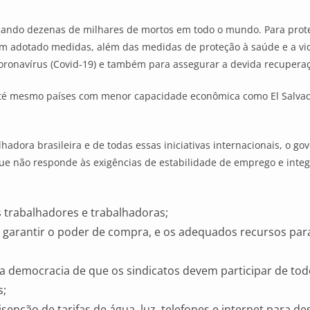
cando dezenas de milhares de mortos em todo o mundo. Para prote
têm adotado medidas, além das medidas de proteção à saúde e a vi
ronavírus (Covid-19) e também para assegurar a devida recuperaç
a e até mesmo países com menor capacidade econômica como El Salv
dora brasileira e de todas essas iniciativas internacionais, o gov
 que não responde às exigências de estabilidade de emprego e inte
 trabalhadores e trabalhadoras;
garantir o poder de compra, e os adequados recursos para
 da democracia de que os sindicatos devem participar de to
s;
enção de tarifas de água, luz, telefones e internet para d