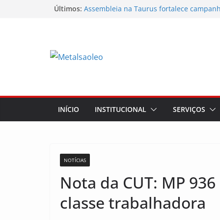
Últimos:
Assembleia na Taurus fortalece campanha
mostra a força da categoria que exige re
Nota de repúdio
Conselho Diretivo da CNM/CUT debate in
mobilização dos metalúrgicos
Temporal destelha Ginásio Bigornão
Assembleia na Taurus – Campanha salari
INÍCIO
INSTITUCIONAL
SERVIÇOS
NOTÍCIAS
Nota da CUT: MP 936 
classe trabalhadora