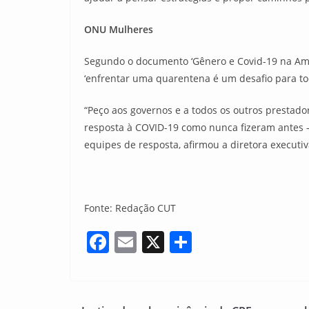
ONU Mulheres
Segundo o documento ‘Gênero e Covid-19 na Amé
‘enfrentar uma quarentena é um desafio para to
“Peço aos governos e a todos os outros prestado
resposta à COVID-19 como nunca fizeram antes 
equipes de resposta, afirmou a diretora execut
Fonte: Redação CUT
F
E
X
S
a
m
h
c
ai
ar
e
l
e