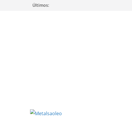
Pular
Últimos:
para
o
conteúdo