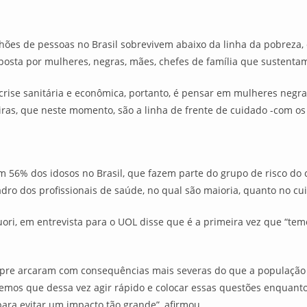
hões de pessoas no Brasil sobrevivem abaixo da linha da pobreza,
osta por mulheres, negras, mães, chefes de família que sustentam
rise sanitária e econômica, portanto, é pensar em mulheres negra
as, que neste momento, são a linha de frente de cuidado -com os
m 56% dos idosos no Brasil, que fazem parte do grupo de risco do 
adro dos profissionais de saúde, no qual são maioria, quanto no cu
uori, em entrevista para o UOL disse que é a primeira vez que “tem
mpre arcaram com consequências mais severas do que a população
demos que dessa vez agir rápido e colocar essas questões enquan
ara evitar um impacto tão grande”, afirmou.