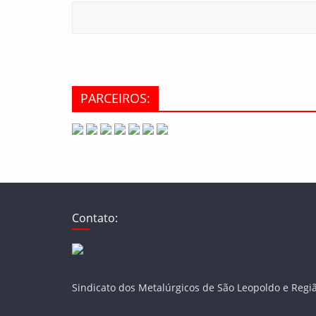
PARCEIROS:
Contato:
Sindicato dos Metalúrgicos de São Leopoldo e Regi