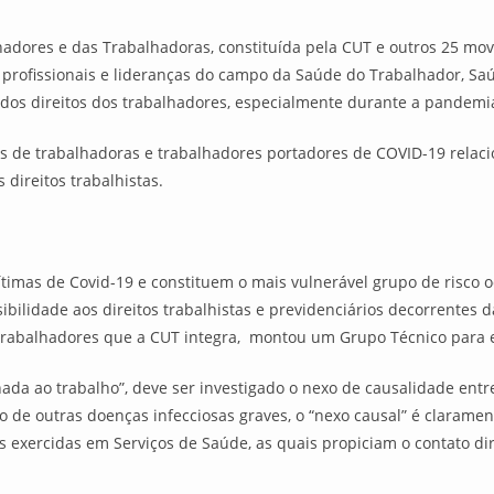
dores e das Trabalhadoras, constituída pela CUT e outros 25 movi
de profissionais e lideranças do campo da Saúde do Trabalhador, Saú
 dos direitos dos trabalhadores, especialmente durante a pandemia
rios de trabalhadoras e trabalhadores portadores de COVID-19 relac
 direitos trabalhistas.
timas de Covid-19 e constituem o mais vulnerável grupo de risco o
sibilidade aos direitos trabalhistas e previdenciários decorrente
Trabalhadores que a CUT integra, montou um Grupo Técnico para 
ada ao trabalho”, deve ser investigado o nexo de causalidade entr
o de outras doenças infecciosas graves, o “nexo causal” é claramen
es exercidas em Serviços de Saúde, as quais propiciam o contato d