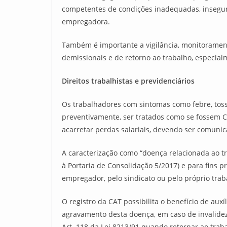
competentes de condições inadequadas, insegura
empregadora.
Também é importante a vigilância, monitorament
demissionais e de retorno ao trabalho, especia
Direitos trabalhistas e previdenciários
Os trabalhadores com sintomas como febre, toss
preventivamente, ser tratados como se fossem C
acarretar perdas salariais, devendo ser comunic
A caracterização como “doença relacionada ao tra
à Portaria de Consolidação 5/2017) e para fins 
empregador, pelo sindicato ou pelo próprio traba
O registro da CAT possibilita o benefício de aux
agravamento desta doença, em caso de invalidez
Art. 118 da Lei 8213/91 quando retornar ao trab