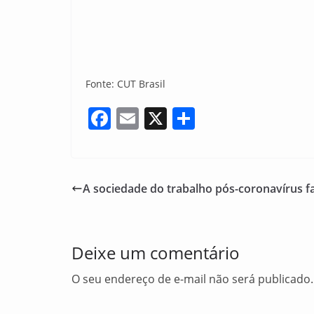
Fonte: CUT Brasil
F
E
X
S
a
m
h
c
ai
ar
e
l
e
A sociedade do trabalho pós-coronavírus fa
b
o
o
Deixe um comentário
k
O seu endereço de e-mail não será publicado.