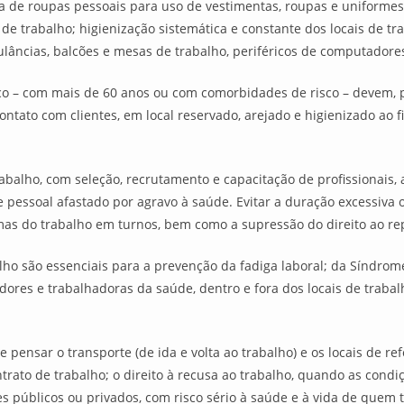
 de roupas pessoais para uso de vestimentas, roupas e uniformes p
de trabalho; higienização sistemática e constante dos locais de tra
ncias, balcões e mesas de trabalho, periféricos de computadores (
sco – com mais de 60 anos ou com comorbidades de risco – devem, p
contato com clientes, em local reservado, arejado e higienizado ao 
abalho, com seleção, recrutamento e capacitação de profissionais,
pessoal afastado por agravo à saúde. Evitar a duração excessiva 
emas do trabalho em turnos, bem como a supressão do direito ao 
lho são essenciais para a prevenção da fadiga laboral; da Síndrom
dores e trabalhadoras da saúde, dentro e fora dos locais de trabal
pensar o transporte (de ida e volta ao trabalho) e os locais de ref
trato de trabalho; o direito à recusa ao trabalho, quando as cond
s públicos ou privados, com risco sério à saúde e à vida de quem 