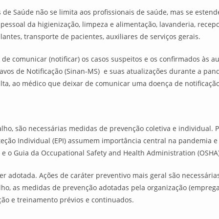
 de Saúde não se limita aos profissionais de saúde, mas se estend
 pessoal da higienização, limpeza e alimentação, lavanderia, recep
lantes, transporte de pacientes, auxiliares de serviços gerais.
 de comunicar (notificar) os casos suspeitos e os confirmados às a
avos de Notificação (Sinan-MS) e suas atualizações durante a pand
lta, ao médico que deixar de comunicar uma doença de notificaçã
ho, são necessárias medidas de prevenção coletiva e individual. Po
teção Individual (EPI) assumem importância central na pandemia e
e o Guia da Occupational Safety and Health Administration (OSHA)
r adotada. Ações de caráter preventivo mais geral são necessária
alho, as medidas de prevenção adotadas pela organização (emprega
ção e treinamento prévios e continuados.