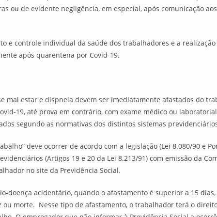
s ou de evidente negligência, em especial, após comunicação aos
o e controle individual da saúde dos trabalhadores e a realização
lmente após quarentena por Covid-19.
e mal estar e dispneia devem ser imediatamente afastados do trab
ovid-19, até prova em contrário, com exame médico ou laboratori
ados segundo as normativas dos distintos sistemas previdenciário
balho” deve ocorrer de acordo com a legislação (Lei 8.080/90 e Po
previdenciários (Artigos 19 e 20 da Lei 8.213/91) com emissão da C
lhador no site da Previdência Social.
ílio-doença acidentário, quando o afastamento é superior a 15 dias
 ou morte. Nesse tipo de afastamento, o trabalhador terá o direi
alho. O empregador que não informar à Previdência Social a ocorrê