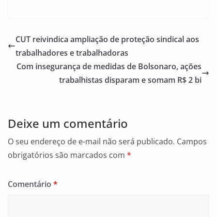
a
m
h
c
ai
ar
e
l
e
CUT reivindica ampliação de proteção sindical aos
b
trabalhadores e trabalhadoras
o
Com insegurança de medidas de Bolsonaro, ações
o
trabalhistas disparam e somam R$ 2 bi
k
Deixe um comentário
O seu endereço de e-mail não será publicado.
Campos
obrigatórios são marcados com
*
Comentário
*