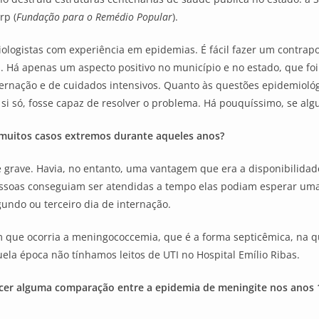
rp (
Fundação para o Remédio Popular
).
iologistas com experiência em epidemias. É fácil fazer um contrap
 Há apenas um aspecto positivo no município e no estado, que fo
rnação e de cuidados intensivos. Quanto às questões epidemiológ
 si só, fosse capaz de resolver o problema. Há pouquíssimo, se alg
muitos casos extremos durante aqueles anos?
grave. Havia, no entanto, uma vantagem que era a disponibilidad
 pessoas conseguiam ser atendidas a tempo elas podiam esperar um
gundo ou terceiro dia de internação.
que ocorria a meningococcemia, que é a forma septicêmica, na q
la época não tínhamos leitos de UTI no Hospital Emílio Ribas.
elecer alguma comparação entre a epidemia de meningite nos anos