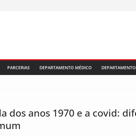
es e da Sebras
s e planeja o
dústria e
PARCERIAS
DEPARTAMENTO MÉDICO
DEPARTAMENTO 
a dos anos 1970 e a covid: di
comum