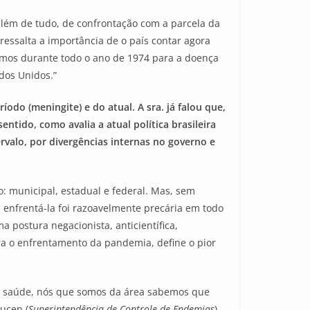
, além de tudo, de confrontação com a parcela da
essalta a importância de o país contar agora
emos durante todo o ano de 1974 para a doença
dos Unidos.”
odo (meningite) e do atual. A sra. já falou que,
entido, como avalia a atual política brasileira
rvalo, por divergências internas no governo e
: municipal, estadual e federal. Mas, sem
 enfrentá-la foi razoavelmente precária em todo
 postura negacionista, anticientífica,
ra o enfrentamento da pandemia, define o pior
da saúde, nós que somos da área sabemos que
ucen (
Superintendência de Controle de Endemias
),