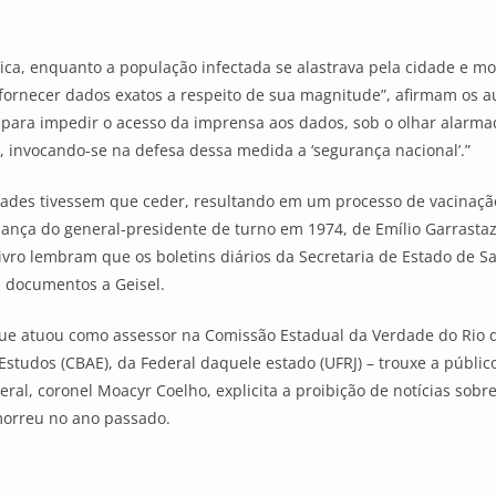
ca, enquanto a população infectada se alastrava pela cidade e mo
fornecer dados exatos a respeito de sua magnitude”, afirmam os au
ara impedir o acesso da imprensa aos dados, sob o olhar alarmad
 invocando-se na defesa dessa medida a ‘segurança nacional’.”
idades tivessem que ceder, resultando em um processo de vacinaç
dança do general-presidente de turno em 1974, de Emílio Garrasta
ivro lembram que os boletins diários da Secretaria de Estado de 
s documentos a Geisel.
ue atuou como assessor na Comissão Estadual da Verdade do Rio d
 Estudos (CBAE), da Federal daquele estado (UFRJ) – trouxe a públ
eral, coronel Moacyr Coelho, explicita a proibição de notícias sobr
 morreu no ano passado.