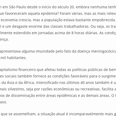
 em São Paulo desde o início do século 20, embora nenhuma tenh
que favoreceram aquela epidemia? Foram várias, mas as mais rele
 a economia crescia, mas a população estava bastante empobrecida
 e um desgaste enorme das classes trabalhadoras. Ou seja, os tr
almente estendido em jornadas acima de 8 horas diárias. As condi
oença.
s apresentava alguma imunidade pelo fato da doença meningocócica
 mil habitantes.
pitalismo financeiro que afetou todas as políticas públicas de bem
s sociais também fornece as condições favoráveis para o surgim
da Ásia e da África, intensificado nos últimos 40 anos também é 
ais silvestres, seja por razões econômicas ou recreativas, facilita
s de disseminação entre áreas epidêmicas e as demais áreas. O fa
aso.
que se assemelham, a situação atual é incomparavelmente mais 