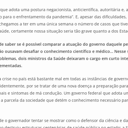
 “que adota uma postura negacionista, anticientífica, autoritária e
para o enfrentamento da pandemia”. E, apesar das dificuldades, r
, chegamos a ter em uma única semana o número de casos que tiv
aúde, certamente nossa situação seria tão grave quanto a dos Esta
e saber se é possível comparar a atuação do governo daquele perí
não ousavam desafiar o conhecimento científico e médico…
Nesse s
oblemas, dois ministros da Saúde deixaram o cargo em curto inte
lementadas.
crise no país está bastante mal em todas as instâncias de governo
Evidentemente, por se tratar de uma nova doença a preparação para
nais e sintomas de má condução. Um governo federal que adota uma
m a parcela da sociedade que detém o conhecimento necessário pa
de o governador tentar se mostrar como o defensor da ciência e 
 destruiu estruturas centenárias de saúde pública no estado: a S