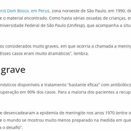
ério Dom Bosco, em Perus,
zona noroeste de São Paulo, em 1990, de
tre o material encontrado. Como havia várias ossadas de crianças,
Universidade Federal de São Paulo (Unifesp), que acompanha a sit
asos considerados muito graves, em que ocorria a chamada a meni
Esses casos eram muito dramáticos”, lembra.
 grave
nósticos disponíveis e tratamento “bastante eficaz” com antibiótic
peração em 90% dos casos. Para a maioria dos pacientes a recuper
ue desencadearam a epidemia de meningite nos anos 1970 (entre ou
e e o mundo se mostrou muito menos preparado na medida em que
 o desafio”.