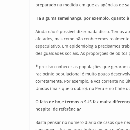
preparado na medida em que as agências de saú
Há alguma semelhança, por exemplo, quanto à i
Ainda não é possível dizer nada disso. Temos a
afetados, mas como não conhecemos realmente a
especulativo. Em epidemiologia precisamos trab
desigualdades sociais. As proporções de óbitos 
É preciso conhecer as populações que geraram a
raciocínio populacional é muito pouco desenvol
corretamente. Por exemplo, é voz corrente no úl
Unidos (mais que o dobro), no Peru e no Chile 
O fato de hoje termos o SUS faz muita diferenç
hospital de referência?
Basta pensar no número diário de casos que nec
chegamos a ter em uma única semana o número d