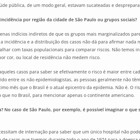
de pública, de um modo geral, estavam sucateadas e despreparad
ncidência por região da cidade de São Paulo ou grupos sociais?
penas indícios indiretos de que os grupos mais marginalizados p
 incidência e a distribuição dos casos não dá para afirmar nada 
alhar com taxas populacionais para comparar riscos. Não temos inf
por cor, ou local de residência não medem risco.
queles casos para saber se efetivamente o risco é maior entre ca
vido entre os não epidemiologistas, as pessoas geralmente não tê
timo mês que o Brasil é o atual epicentro da epidemia. Não é. O ri
do que no Brasil, para mencionar apenas o continente americano.
a? No caso de São Paulo, por exemplo, é possível imaginar o que 
essitam de internação para saber que um único hospital não pode
e casos que tivemos durante todo o ano de 1974 para a doença m