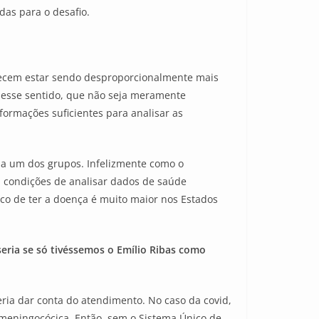
as para o desafio.
arecem estar sendo desproporcionalmente mais
nesse sentido, que não seja meramente
ormações suficientes para analisar as
da um dos grupos. Infelizmente como o
m condições de analisar dados de saúde
sco de ter a doença é muito maior nos Estados
seria se só tivéssemos o Emílio Ribas como
ria dar conta do atendimento. No caso da covid,
eningocócica. Então, sem o Sistema Único de