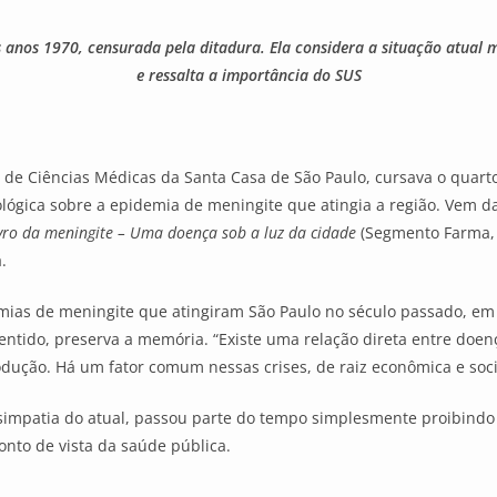
anos 1970, censurada pela ditadura. Ela considera a situação atual m
e ressalta a importância do SUS
e de Ciências Médicas da Santa Casa de São Paulo, cursava o quar
ógica sobre a epidemia de meningite que atingia a região. Vem daí
ivro da meningite – Uma doença sob a luz da cidade
(Segmento Farma, 
.
ias de meningite que atingiram São Paulo no século passado, em 
sentido, preserva a memória. “Existe uma relação direta entre doen
rodução. Há um fator comum nessas crises, de raiz econômica e soci
 simpatia do atual, passou parte do tempo simplesmente proibindo
onto de vista da saúde pública.