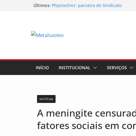
Últimos:
Physioclinic: parceira do Sindicato
Sindicato mobiliza trabalhadores da Nun
Sindicato participa do Workshop Vocaçõe
futuro da região
Nota de repúdio
Conselho Diretivo da CNM/CUT debate in
mobilização dos metalúrgicos
INÍCIO
INSTITUCIONAL
SERVIÇOS
NOTÍCIAS
A meningite censurad
fatores sociais em 