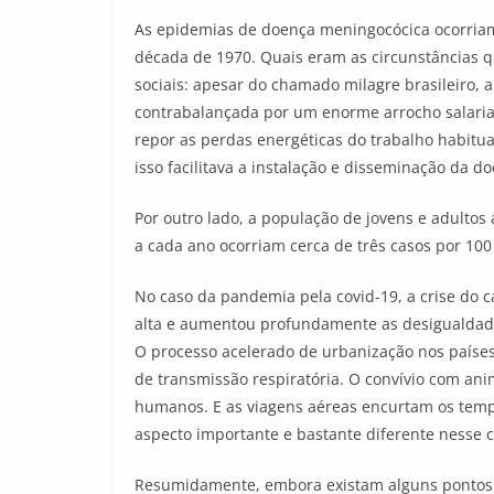
As epidemias de doença meningocócica ocorriam
década de 1970. Quais eram as circunstâncias 
sociais: apesar do chamado milagre brasileiro,
contrabalançada por um enorme arrocho salarial
repor as perdas energéticas do trabalho habitu
isso facilitava a instalação e disseminação da d
Por outro lado, a população de jovens e adulto
a cada ano ocorriam cerca de três casos por 100
No caso da pandemia pela covid-19, a crise do ca
alta e aumentou profundamente as desigualdade
O processo acelerado de urbanização nos países 
de transmissão respiratória. O convívio com anim
humanos. E as viagens aéreas encurtam os tempo
aspecto importante e bastante diferente nesse c
Resumidamente, embora existam alguns pontos 