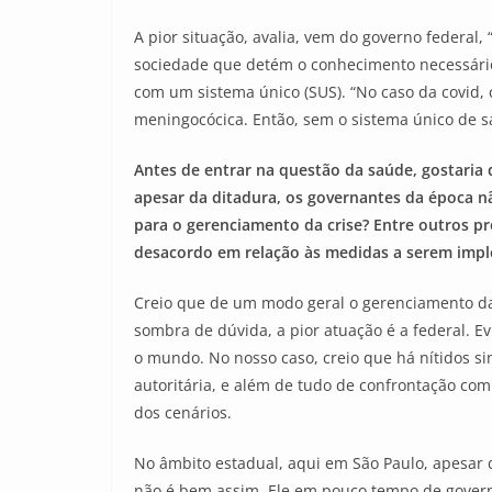
A pior situação, avalia, vem do governo federal,
sociedade que detém o conhecimento necessário 
com um sistema único (SUS). “No caso da covid
meningocócica. Então, sem o sistema único de s
Antes de entrar na questão da saúde, gostaria d
apesar da ditadura, os governantes da época 
para o gerenciamento da crise? Entre outros pr
desacordo em relação às medidas a serem imp
Creio que de um modo geral o gerenciamento da 
sombra de dúvida, a pior atuação é a federal. 
o mundo. No nosso caso, creio que há nítidos si
autoritária, e além de tudo de confrontação co
dos cenários.
No âmbito estadual, aqui em São Paulo, apesar 
não é bem assim. Ele em pouco tempo de governo