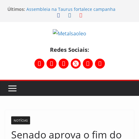
Últimos:
Assembleia na Taurus fortalece campanha
salarial e mostra a força da categoria que exige
reajuste
Nota de repúdio
Conselho Diretivo da CNM/CUT debate indústria e
mobilização dos metalúrgicos
Temporal destelha Ginásio Bigornão
Redes Sociais:
Assembleia na Taurus – Campanha salarial
2026/2027
NOTÍCIAS
Senado aprova o fim do