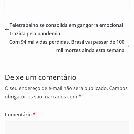
a
m
h
c
ai
ar
e
l
e
Teletrabalho se consolida em gangorra emocional
b
trazida pela pandemia
o
Com 94 mil vidas perdidas, Brasil vai passar de 100
o
mil mortes ainda esta semana
k
Deixe um comentário
O seu endereço de e-mail não será publicado.
Campos
obrigatórios são marcados com
*
Comentário
*