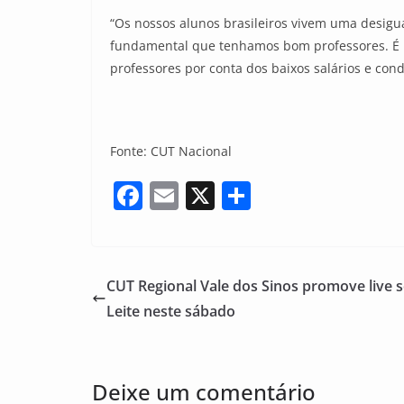
“Os nossos alunos brasileiros vivem uma desigu
fundamental que tenhamos bom professores. É pr
professores por conta dos baixos salários e condi
Fonte: CUT Nacional
F
E
X
S
a
m
h
c
ai
ar
e
l
e
CUT Regional Vale dos Sinos promove live 
b
Leite neste sábado
o
o
Deixe um comentário
k