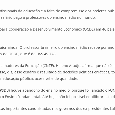
ofissionais da educação e a falta de compromisso dos poderes púb
r salário pago a professores do ensino médio no mundo.
para Cooperação e Desenvolvimento Econômico (OCDE) em 46 países, 
aior ainda. O professor brasileiro do ensino médio recebe por an
es da OCDE, que é de U$S 49.778.
balhadores da Educação (CNTE), Heleno Araújo, afirma que não é s
sso, diz, esse cenário é resultado de decisões políticas erráticas,
 educação pública, acessível e de qualidade.
(PSDB) houve abandono do ensino médio, porque foi lançado o FU
o Ensino Fundamental. Até hoje, não foi possível equilibrar esta d
icas importantes conquistadas nos governos dos ex-presidentes Lul