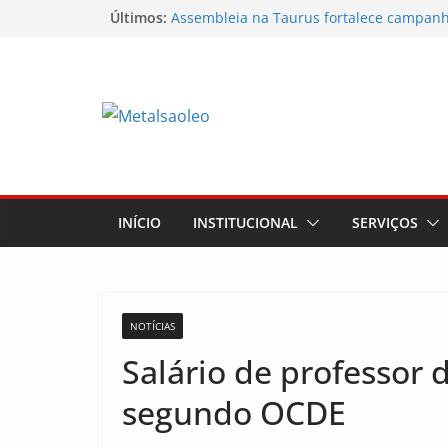
Últimos:
Assembleia na Taurus fortalece campanha
mostra a força da categoria que exige re
Nota de repúdio
Conselho Diretivo da CNM/CUT debate in
mobilização dos metalúrgicos
Temporal destelha Ginásio Bigornão
Assembleia na Taurus – Campanha salari
INÍCIO
INSTITUCIONAL
SERVIÇOS
NOTÍCIAS
Salário de professor 
segundo OCDE