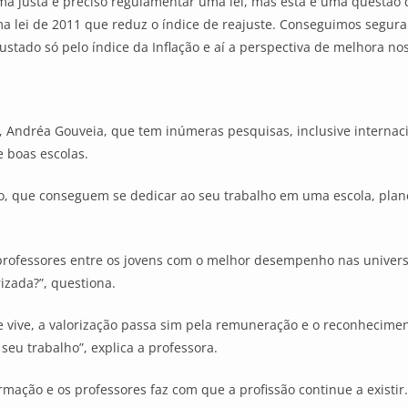
orma justa é preciso regulamentar uma lei, mas esta é uma questã
a lei de 2011 que reduz o índice de reajuste. Conseguimos segurar
justado só pelo índice da Inflação e aí a perspectiva de melhora no
, Andréa Gouveia, que tem inúmeras pesquisas, inclusive interna
 boas escolas.
o, que conseguem se dedicar ao seu trabalho em uma escola, planej
 professores entre os jovens com o melhor desempenho nas univer
izada?”, questiona.
vive, a valorização passa sim pela remuneração e o reconhecimen
seu trabalho”, explica a professora.
mação e os professores faz com que a profissão continue a existir.