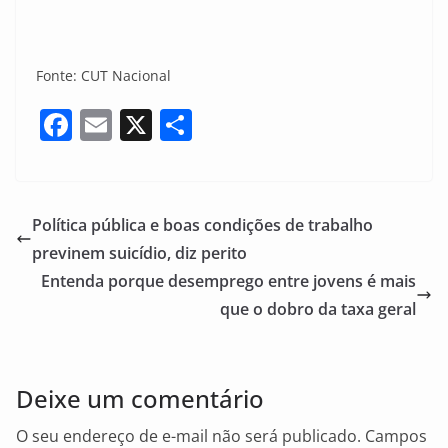
Fonte: CUT Nacional
F
E
X
S
a
m
h
c
ai
ar
e
l
e
Política pública e boas condições de trabalho
b
previnem suicídio, diz perito
o
Entenda porque desemprego entre jovens é mais
o
que o dobro da taxa geral
k
Deixe um comentário
O seu endereço de e-mail não será publicado.
Campos