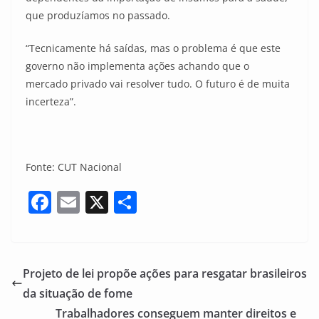
que produzíamos no passado.
“Tecnicamente há saídas, mas o problema é que este
governo não implementa ações achando que o
mercado privado vai resolver tudo. O futuro é de muita
incerteza”.
Fonte: CUT Nacional
F
E
X
S
a
m
h
c
ai
ar
e
l
e
Projeto de lei propõe ações para resgatar brasileiros
b
da situação de fome
o
Trabalhadores conseguem manter direitos e