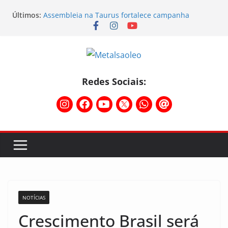
Últimos:
Assembleia na Taurus fortalece campanha
salarial e mostra a força da categoria que exige
reajuste
Nota de repúdio
Conselho Diretivo da CNM/CUT debate indústria e
mobilização dos metalúrgicos
Temporal destelha Ginásio Bigornão
Redes Sociais:
Assembleia na Taurus – Campanha salarial
2026/2027
NOTÍCIAS
Crescimento Brasil será