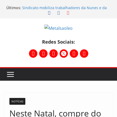
Últimos:
Sindicato mobiliza trabalhadores da Nunes e da
Sebras
Sindicato participa do Workshop Vocações e
planeja o futuro da região
Semana do STIMMMESL foi marcada por fortes
mobilizações
Conselho Diretivo da CNM/CUT debate indústria e
Redes Sociais:
mobilização dos metalúrgicos
Physioclinic: parceira do Sindicato
NOTÍCIAS
Neste Natal, compre do