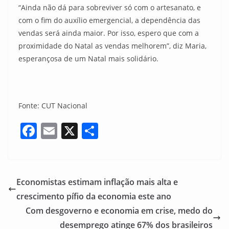
“Ainda não dá para sobreviver só com o artesanato, e
com o fim do auxílio emergencial, a dependência das
vendas será ainda maior. Por isso, espero que com a
proximidade do Natal as vendas melhorem”, diz Maria,
esperançosa de um Natal mais solidário.
Fonte: CUT Nacional
F
E
X
S
a
m
h
c
ai
ar
e
l
e
Economistas estimam inflação mais alta e
b
crescimento pífio da economia este ano
o
Com desgoverno e economia em crise, medo do
o
desemprego atinge 67% dos brasileiros