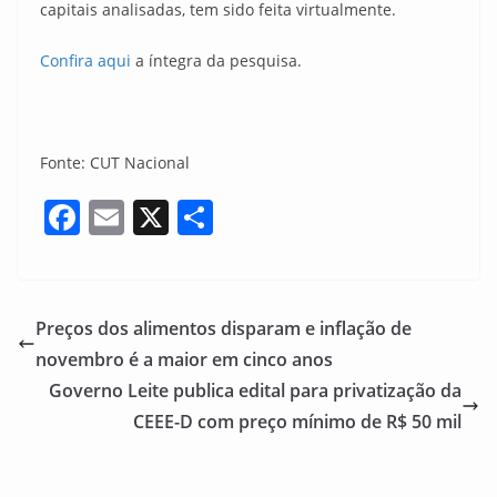
capitais analisadas, tem sido feita virtualmente.
Confira aqui
a íntegra da pesquisa.
Fonte: CUT Nacional
F
E
X
S
a
m
h
c
ai
ar
e
l
e
Preços dos alimentos disparam e inflação de
b
novembro é a maior em cinco anos
o
Governo Leite publica edital para privatização da
o
CEEE-D com preço mínimo de R$ 50 mil
k