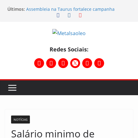
Últimos:
Assembleia na Taurus fortalece campanha
salarial e mostra a força da categoria que exige
reajuste
Nota de repúdio
Conselho Diretivo da CNM/CUT debate indústria e
mobilização dos metalúrgicos
Temporal destelha Ginásio Bigornão
Redes Sociais:
Assembleia na Taurus – Campanha salarial
2026/2027
NOTÍCIAS
Salário minimo de