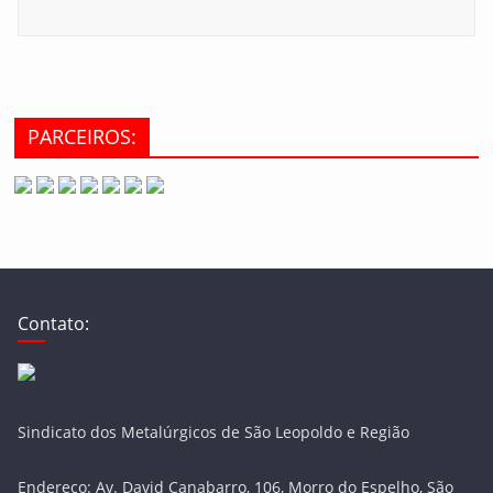
PARCEIROS:
Contato:
Sindicato dos Metalúrgicos de São Leopoldo e Região
Endereço: Av. David Canabarro, 106, Morro do Espelho, São