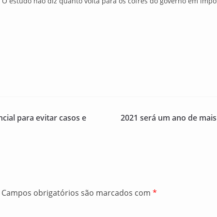
. O estudo não diz quanto volta para os cofres do governo em impo
cial para evitar casos e
2021 será um ano de mais 
Campos obrigatórios são marcados com
*