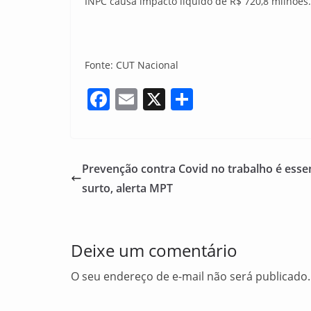
INPC causa impacto líquido de R$ 720,8 milhões
Fonte: CUT Nacional
F
E
X
S
a
m
h
c
ai
ar
e
l
e
Prevenção contra Covid no trabalho é essen
b
surto, alerta MPT
o
o
Deixe um comentário
k
O seu endereço de e-mail não será publicado.