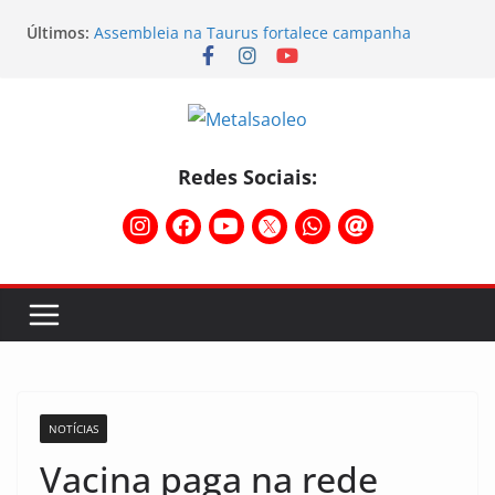
Últimos:
Assembleia na Taurus fortalece campanha
salarial e mostra a força da categoria que exige
reajuste
Nota de repúdio
Conselho Diretivo da CNM/CUT debate indústria e
mobilização dos metalúrgicos
Temporal destelha Ginásio Bigornão
Redes Sociais:
Assembleia na Taurus – Campanha salarial
2026/2027
NOTÍCIAS
Vacina paga na rede