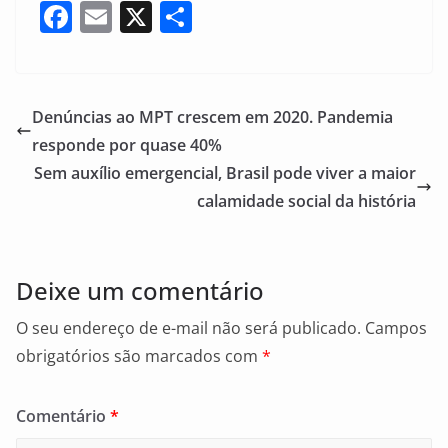
F
E
X
S
a
m
h
c
ai
ar
e
l
e
Denúncias ao MPT crescem em 2020. Pandemia
b
responde por quase 40%
o
Sem auxílio emergencial, Brasil pode viver a maior
o
calamidade social da história
k
Deixe um comentário
O seu endereço de e-mail não será publicado.
Campos
obrigatórios são marcados com
*
Comentário
*