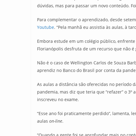
dúvidas, mas para passar um novo conteúdo. Foi 
Para complementar o aprendizado, desde setem
Youtube
. “Pela manhã eu assistia às aulas, à tar
Embora estude em um colégio público, enfrente a
Florianópolis desfruta de um recurso que não é 
Não é o caso de Wellington Carlos de Souza Bar
aprendiz no Banco do Brasil por conta da pandem
As aulas a distância são oferecidas no período 
pandemia, mas diz que teria que “refazer” o 3º 
inscreveu no exame.
“Esse ano foi praticamente perdido”, lamenta, l
aulas
on-line
.
“Quando a gente foi se aprofundar mais no cont