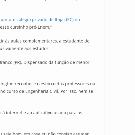
por um colégio privado de Itajaí (SC) no
s desse cursinho pré-Enem.”
tir às aulas complementares, a estudante de
clusivamente aos estudos.
 Branco (PR). Dispensado da função de menor
llington reconhece o esforço dos professores na
no curso de Engenharia Civil. Por isso, nem se
à internet e ao aplicativo usado para as
u seja bom, em casa eu não consigo estudar