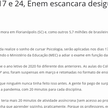
17 e 24, Enem escancara desig
ora em Florianópolis (SC) e, como outros 5,7 milhões de brasileiro
 realize o sonho de cursar Psicologia, serão aplicadas nos dias 17
ando o Ministério da Educação (MEC) a adiar o exame em função d
e o ano letivo de 2020 foi diferente dos anteriores. As aulas do C
 9º ano, foram suspensas em março e retomadas no formato de ensi
rque ninguém nunca tinha feito isso antes. A gente foi pego de sur
 a pandemia, com 20 minutos para cada disciplina.
u teria mais 20 minutos de atividade assíncrona [sem acesso ao pro
nha que aprender sozinho, praticamente. Porque os professores, e