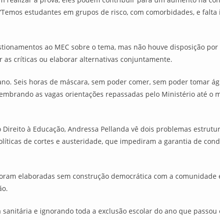
a. “Temos estudantes em grupos de risco, com comorbidades, e falt
stionamentos ao MEC sobre o tema, mas não houve disposição por
r as críticas ou elaborar alternativas conjuntamente.
 ano. Seis horas de máscara, sem poder comer, sem poder tomar ág
lembrando as vagas orientações repassadas pelo Ministério até o 
ireito à Educação, Andressa Pellanda vê dois problemas estruturai
íticas de cortes e austeridade, que impediram a garantia de condi
s foram elaboradas sem construção democrática com a comunidade e
ão.
anitária e ignorando toda a exclusão escolar do ano que passou é