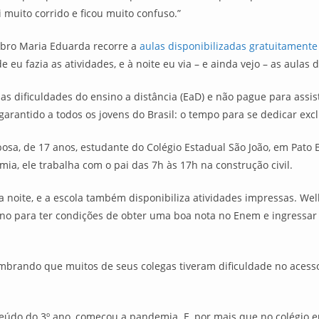
muito corrido e ficou muito confuso.”
bro Maria Eduarda recorre a
aulas disponibilizadas gratuitamente 
de eu fazia as atividades, e à noite eu via – e ainda vejo – as aula
s dificuldades do ensino a distância (EaD) e não pague para assis
garantido a todos os jovens do Brasil: o tempo para se dedicar ex
bosa, de 17 anos, estudante do Colégio Estadual São João, em Pato
ia, ele trabalha com o pai das 7h às 17h na construção civil.
da noite, e a escola também disponibiliza atividades impressas. We
ano para ter condições de obter uma boa nota no Enem e ingressar 
embrando que muitos de seus colegas tiveram dificuldade no acesso 
eúdo do 3º ano, começou a pandemia. E, por mais que no colégio e