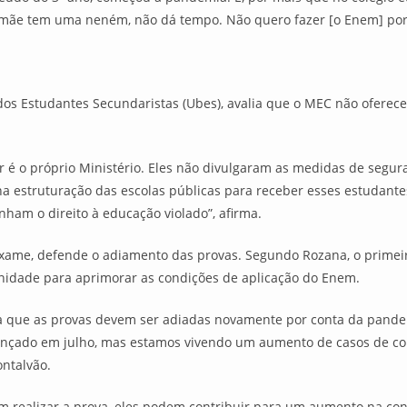
ãe tem uma neném, não dá tempo. Não quero fazer [o Enem] por fa
 dos Estudantes Secundaristas (Ubes), avalia que o MEC não ofere
 é o próprio Ministério. Eles não divulgaram as medidas de segu
 estruturação das escolas públicas para receber esses estudantes 
nham o direito à educação violado”, afirma.
exame, defende o adiamento das provas. Segundo Rozana, o primeir
nidade para aprimorar as condições de aplicação do Enem.
a que as provas devem ser adiadas novamente por conta da pand
 lançado em julho, mas estamos vivendo um aumento de casos de co
ontalvão.
irem realizar a prova, eles podem contribuir para um aumento na 