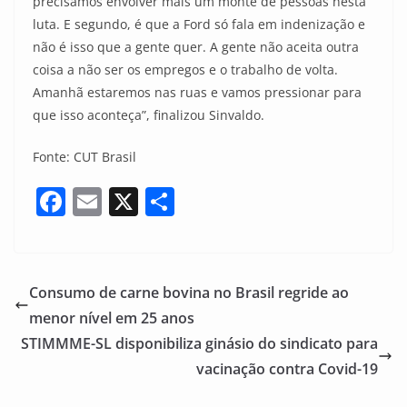
precisamos envolver mais um monte de pessoas nesta
luta. E segundo, é que a Ford só fala em indenização e
não é isso que a gente quer. A gente não aceita outra
coisa a não ser os empregos e o trabalho de volta.
Amanhã estaremos nas ruas e vamos pressionar para
que isso aconteça”, finalizou Sinvaldo.
Fonte: CUT Brasil
F
E
X
S
a
m
h
c
ai
ar
e
l
e
Consumo de carne bovina no Brasil regride ao
b
menor nível em 25 anos
o
STIMMME-SL disponibiliza ginásio do sindicato para
o
vacinação contra Covid-19
k