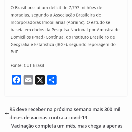
O Brasil possui um déficit de 7,797 milhões de
moradias, segundo a Associação Brasileira de
Incorporadoras Imobiliárias (Abrainc). O estudo se
baseia em dados da Pesquisa Nacional por Amostra de
Domicílios (Pnad) Contínua, do Instituto Brasileiro de
Geografia e Estatística (IBGE), segundo reporagem do
BdF.
Fonte: CUT Brasil
F
E
X
S
a
m
h
c
ai
ar
e
l
e
RS deve receber na próxima semana mais 300 mil
b
doses de vacinas contra a covid-19
o
Vacinação completa um mês, mas chega a apenas