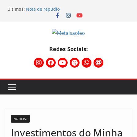
Últimos:
Nota de repúdio
Conselho Diretivo da CNM/CUT debate indústria e
mobilização dos metalúrgicos
Physioclinic: parceira do Sindicato
Assembleia na Taurus – Campanha salarial
2026/2027
Assembleia na Taurus fortalece campanha
Redes Sociais:
salarial e mostra a força da categoria que exige
reajuste
NOTÍCIAS
Investimentos do Minha