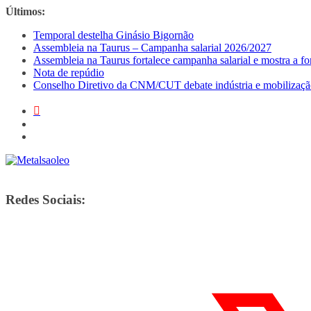
Pular
Últimos:
para
Temporal destelha Ginásio Bigornão
o
Assembleia na Taurus – Campanha salarial 2026/2027
conteúdo
Assembleia na Taurus fortalece campanha salarial e mostra a for
Nota de repúdio
Conselho Diretivo da CNM/CUT debate indústria e mobilizaçã
Redes Sociais: