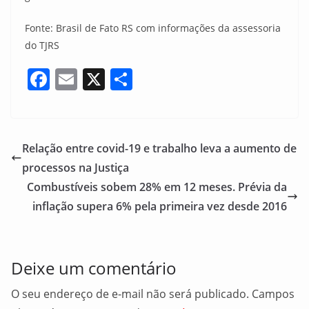
Fonte: Brasil de Fato RS com informações da assessoria
do TJRS
F
E
X
S
a
m
h
c
ai
ar
e
l
e
Relação entre covid-19 e trabalho leva a aumento de
b
processos na Justiça
o
Combustíveis sobem 28% em 12 meses. Prévia da
o
inflação supera 6% pela primeira vez desde 2016
k
Deixe um comentário
O seu endereço de e-mail não será publicado.
Campos