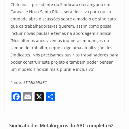
Chitolina – presidente do Sindicato da categoria em
Canoas e Nova Santa Rita – será decisiva para que a
entidade abra discussões sobre o modelo de sindicato
que os trabalhadores/as querem, assim como possa
incluir novas pautas e temas na abordagem sindical.
“Nos últimos anos vivemos inúmeras mudanças no
campo do trabalho, o que exige uma atualização dos
Sindicatos. Nós precisamos ouvir os trabalhadores para
poder construir este projeto e também poder pensar
um modelo sindical mais plural e inclusivo”.
Fonte:
STIMMMMEC
F
E
X
S
a
m
h
c
ai
ar
e
l
e
Sindicato dos Metalúrgicos do ABC completa 62