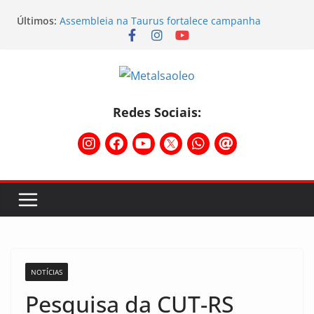
Últimos:
Assembleia na Taurus fortalece campanha
salarial e mostra a força da categoria que exige
reajuste
Nota de repúdio
Conselho Diretivo da CNM/CUT debate indústria e
mobilização dos metalúrgicos
Temporal destelha Ginásio Bigornão
Redes Sociais:
Assembleia na Taurus – Campanha salarial
2026/2027
NOTÍCIAS
Pesquisa da CUT-RS