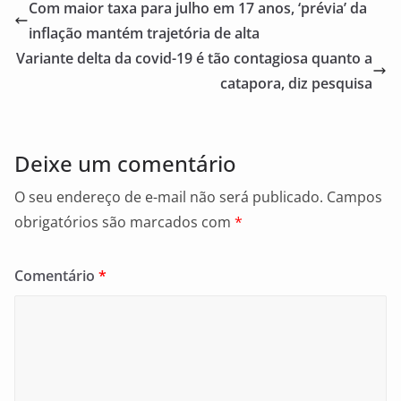
e
l
e
Com maior taxa para julho em 17 anos, ‘prévia’ da
b
inflação mantém trajetória de alta
o
Variante delta da covid-19 é tão contagiosa quanto a
o
catapora, diz pesquisa
k
Deixe um comentário
O seu endereço de e-mail não será publicado.
Campos
obrigatórios são marcados com
*
Comentário
*