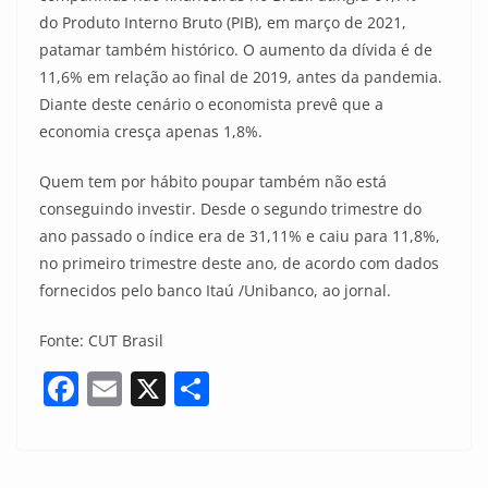
do Produto Interno Bruto (PIB), em março de 2021,
patamar também histórico. O aumento da dívida é de
11,6% em relação ao final de 2019, antes da pandemia.
Diante deste cenário o economista prevê que a
economia cresça apenas 1,8%.
Quem tem por hábito poupar também não está
conseguindo investir. Desde o segundo trimestre do
ano passado o índice era de 31,11% e caiu para 11,8%,
no primeiro trimestre deste ano, de acordo com dados
fornecidos pelo banco Itaú /Unibanco, ao jornal.
Fonte: CUT Brasil
F
E
X
S
a
m
h
c
ai
ar