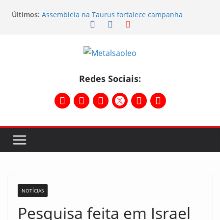
Últimos:
Assembleia na Taurus fortalece campanha
salarial e mostra a força da categoria que exige
reajuste
Nota de repúdio
Conselho Diretivo da CNM/CUT debate indústria e
mobilização dos metalúrgicos
Temporal destelha Ginásio Bigornão
Redes Sociais:
Assembleia na Taurus – Campanha salarial
2026/2027
NOTÍCIAS
Pesquisa feita em Israel