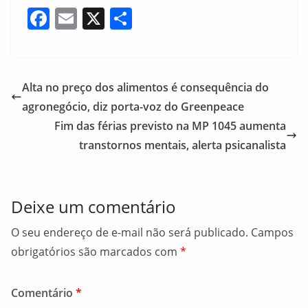
F
E
X
S
a
m
h
c
ai
ar
e
l
e
Alta no preço dos alimentos é consequência do
b
agronegócio, diz porta-voz do Greenpeace
o
Fim das férias previsto na MP 1045 aumenta
o
transtornos mentais, alerta psicanalista
k
Deixe um comentário
O seu endereço de e-mail não será publicado.
Campos
obrigatórios são marcados com
*
Comentário
*