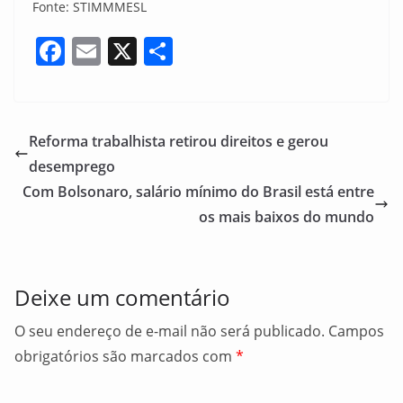
Fonte: STIMMMESL
F
E
X
S
a
m
h
c
ai
ar
e
l
e
Reforma trabalhista retirou direitos e gerou
b
desemprego
o
Com Bolsonaro, salário mínimo do Brasil está entre
o
os mais baixos do mundo
k
Deixe um comentário
O seu endereço de e-mail não será publicado.
Campos
obrigatórios são marcados com
*