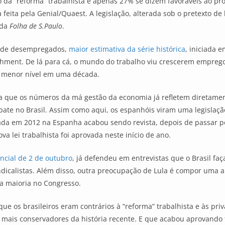
ão da “reforma” trabalhista e apenas 27% se dizem favoráveis ao p
ita pela Genial/Quaest. A legislação, alterada sob o pretexto de
 da
Folha de S.Paulo
.
s de desempregados,
maior estimativa da série histórica
, iniciada 
hment. De lá para cá, o mundo do trabalho viu crescerem emprego
u menor nível em uma década.
que os números da má gestão da economia já refletem diretamente
te no Brasil. Assim como aqui, os espanhóis viram uma legislação q
ovada em 2012 na Espanha acabou sendo revista, depois de passar 
a lei trabalhista foi aprovada neste início de ano.
encial de 2 de outubro
, já defendeu em entrevistas que o Brasil fa
dicalistas. Além disso, outra preocupação de Lula é compor uma al
a maioria no Congresso.
ue os brasileiros eram contrários à “reforma” trabalhista e às pri
 mais conservadores da história recente. E que acabou aprovando