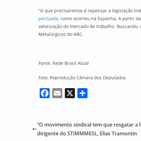
“O que precisaremos é repensar a legislação tra
pactuada
, como ocorreu na Espanha. A partir da
valorização do mercado de trabalho. Buscando,
Metalúrgicos do ABC.
Fonte: Rede Brasil Atual
Foto: Reprodução Câmara dos Deputados
F
E
X
S
a
m
h
c
ai
ar
e
l
e
“O movimento sindical tem que resgatar a lu
b
dirigente do STIMMMESL, Elias Tramontin