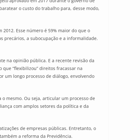
rojeto aprovado em 2017 durante o governo de
 baratear o custo do trabalho para, desse modo,
em 2012. Esse número é 59% maior do que o
s precários, a subocupação e a informalidade.
 na opinião pública. E a recente revisão da
ue “flexibilizou” direitos fracassar na
por um longo processo de diálogo, envolvendo
ça o mesmo. Ou seja, articular um processo de
iança com amplos setores da política e da
vatizações de empresas públicas. Entretanto, o
 também a reforma da Previdência.