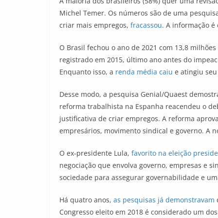
A maioria dos brasileiros (58%) quer uma revis
Michel Temer. Os números são de uma pesquisa fe
criar mais empregos,
fracassou
. A informação é
O Brasil fechou o ano de 2021 com 13,8 milhõe
registrado em 2015, último ano antes do impeac
Enquanto isso, a
renda média caiu
e atingiu se
Desse modo, a pesquisa Genial/Quaest demostra 
reforma trabalhista na Espanha reacendeu o deba
justificativa de criar empregos. A reforma apr
empresários, movimento sindical e governo. A nov
O ex-presidente Lula,
favorito na eleição presid
negociação que envolva governo, empresas e sin
sociedade para assegurar governabilidade e um
Há quatro anos,
as pesquisas já demonstravam
q
Congresso eleito em 2018 é considerado um dos