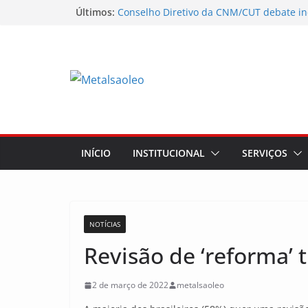
Últimos:
Conselho Diretivo da CNM/CUT debate in
mobilização dos metalúrgicos
Physioclinic: parceira do Sindicato
Sindicato mobiliza trabalhadores da Nun
Assembleia na Taurus fortalece campanha
mostra a força da categoria que exige re
Nota de repúdio
INÍCIO
INSTITUCIONAL
SERVIÇOS
NOTÍCIAS
Revisão de ‘reforma’ 
2 de março de 2022
metalsaoleo