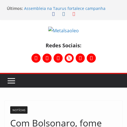
Últimos:
Assembleia na Taurus fortalece campanha
salarial e mostra a força da categoria que exige
reajuste
Nota de repúdio
Conselho Diretivo da CNM/CUT debate indústria e
mobilização dos metalúrgicos
Temporal destelha Ginásio Bigornão
Redes Sociais:
Assembleia na Taurus – Campanha salarial
2026/2027
NOTÍCIAS
Com Bolsonaro, fome