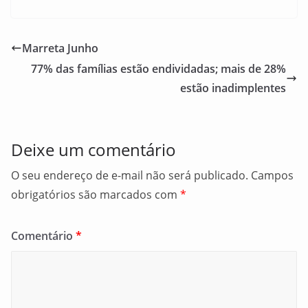
a
m
h
c
ai
ar
e
l
e
Marreta Junho
b
77% das famílias estão endividadas; mais de 28%
o
estão inadimplentes
o
k
Deixe um comentário
O seu endereço de e-mail não será publicado.
Campos
obrigatórios são marcados com
*
Comentário
*