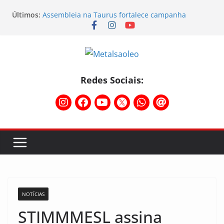
Últimos:
Assembleia na Taurus fortalece campanha
salarial e mostra a força da categoria que exige
reajuste
Nota de repúdio
Conselho Diretivo da CNM/CUT debate indústria e
mobilização dos metalúrgicos
Temporal destelha Ginásio Bigornão
Redes Sociais:
Assembleia na Taurus – Campanha salarial
2026/2027
NOTÍCIAS
STIMMMESL assina