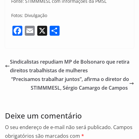
Fonte: STIMMMESL com informações da PMSL
Fotos: Divulgação
F
E
X
S
a
m
h
c
ai
ar
e
l
e
Sindicalistas repudiam MP de Bolsonaro que retira
b
direitos trabalhistas de mulheres
o
“Precisamos trabalhar juntos”, afirma o diretor do
o
STIMMMESL, Sérgio Camargo de Campos
k
Deixe um comentário
O seu endereço de e-mail não será publicado.
Campos
obrigatórios são marcados com
*